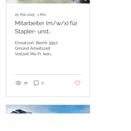
25. Mai 2025
∙
1
Min.
Mitarbeiter (m/w/x) für
Stapler- und
Verarbeitungstätigkeiten
Einsatzort: Bezirk 3950
Gmünd Arbeitszeit:
Vollzeit Mo-Fr, kein
Schichtbetrieb Unser
Kunde im Bezirk Gmünd
im Bereich
Holzverarbeitung...
76
0