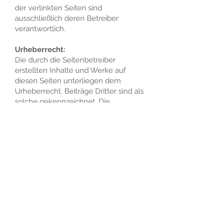
der verlinkten Seiten sind
ausschließlich deren Betreiber
verantwortlich.
Urheberrecht:
Die durch die Seitenbetreiber
erstellten Inhalte und Werke auf
diesen Seiten unterliegen dem
Urheberrecht. Beiträge Dritter sind als
solche gekennzeichnet. Die
Vervielfältigung, Bearbeitung,
Verbreitung und jede Art der
Verwertung außerhalb der Grenzen
des Urheberrechtes bedürfen der
schriftlichen Zustimmung des
jeweiligen Autors bzw. Erstellers.
Online-Streitbeilegung:
Die Europäische Kommission stellt
eine Plattform zur Online-
Streitbeilegung (OS) bereit: