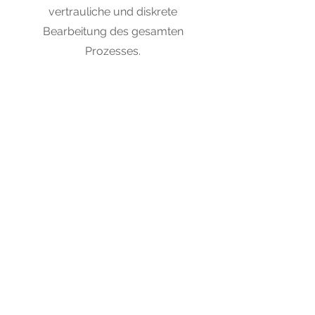
vertrauliche und diskrete
Bearbeitung des gesamten
Prozesses.
Unser Qualitätsversprechen für
Ihren Erfolg
Unser Qualitätsversprechen garantiert einen
effizienten und transparenten
Rekrutierungsprozess, bei dem wir Ihre
Anforderungen genau analysieren, gezielt
passende Kandidaten ansprechen und den
gesamten Auswahlprozess bis zur erfolgreichen
Vertragsunterzeichnung begleiten.
Mit unserem Vermitltungsangebot profitieren Sie
von einer hohen Zeitersparnis, Vertraulichkeit
und einer gezielten Auswahl von Talenten, die
optimal zu Ihrer Unternehmenskultur passen.
Zusätzlich dazu ist der Großteil unseres Honorars