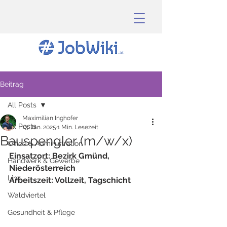
Beitrag
All Posts
Maximilian Inghofer
All Posts
13. Jan. 2025
1 Min. Lesezeit
Bauspengler (m/w/x)
Office & Administration
Einsatzort: Bezirk Gmünd, 
Handwerk & Gewerbe
Niederösterreich
Linz
Arbeitszeit: Vollzeit, Tagschicht
Waldviertel
Gesundheit & Pflege