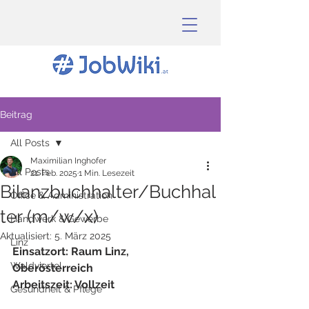
Beitrag
All Posts
Maximilian Inghofer
All Posts
21. Feb. 2025
1 Min. Lesezeit
Bilanzbuchhalter/Buchhal
Office & Administration
ter (m/w/x)
Handwerk & Gewerbe
Aktualisiert:
5. März 2025
Linz
Einsatzort: Raum Linz, 
Waldviertel
Oberösterreich
Arbeitszeit: Vollzeit
Gesundheit & Pflege